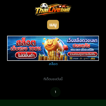
เมนู
สล็อต
ทีเด็ดบอลวันนี้
1