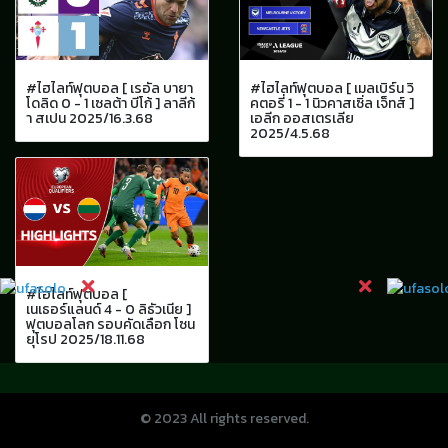
#ไฮไลท์ฟุตบอล [ เรอัล บายา
#ไฮไลท์ฟุตบอล [ เมลเบิร์น วิ
โดลิด 0 - 1 เซลต้า บีโก้ ] ลาลีก้
คตอรี่ 1 - 1 นิวคาสเซิ่ล เจ็ทส์ ]
า สเปน 2025/16.3.68
เอลีก ออสเตรเลีย
2025/4.5.68
#ไฮไลท์ฟุตบอล [
เนเธอร์แลนด์ 4 - 0 ลิธัวเนีย ]
ฟุตบอลโลก รอบคัดเลือก โซน
ยุโรป 2025/18.11.68
© 2023 All rights reserved.