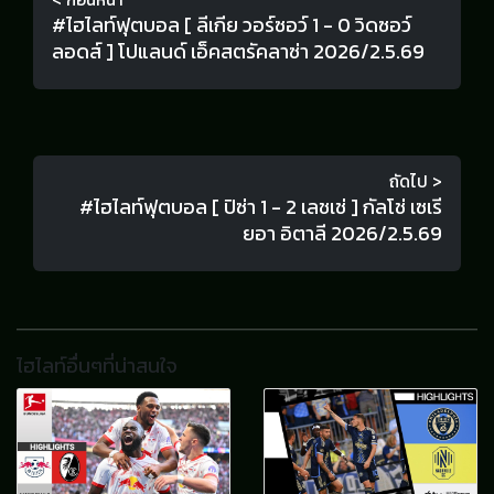
#ไฮไลท์ฟุตบอล [ ลีเกีย วอร์ซอว์ 1 - 0 วิดซอว์
ลอดส์ ] โปแลนด์ เอ็คสตรัคลาซ่า 2026/2.5.69
ถัดไป >
#ไฮไลท์ฟุตบอล [ ปิซ่า 1 - 2 เลชเช่ ] กัลโช่ เซเรี
ยอา อิตาลี 2026/2.5.69
ไฮไลท์อื่นๆที่น่าสนใจ