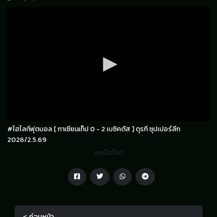
#ไฮไลท์ฟุตบอล [ กาเซียนเท็ป 0 - 2 เบซิคตัส ] ตุรกี ซุปเปอร์ลีก
2026/2.5.69
แชร์ไฮไลท์
< ก่อนหน้า