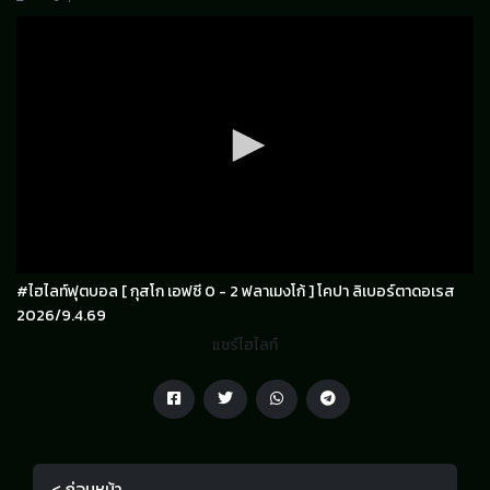
#ไฮไลท์ฟุตบอล [ กุสโก เอฟซี 0 - 2 ฟลาเมงโก้ ] โคปา ลิเบอร์ตาดอเรส
2026/9.4.69
แชร์ไฮไลท์
< ก่อนหน้า