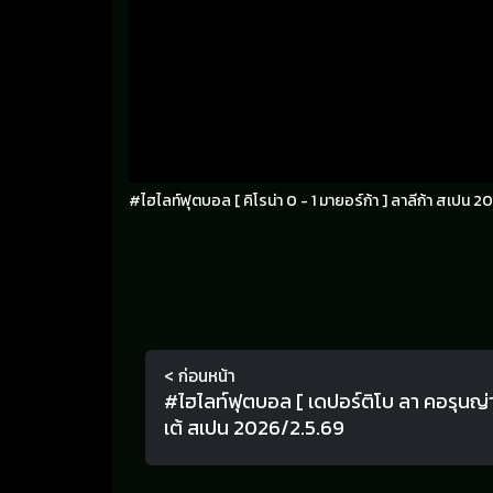
#ไฮไลท์ฟุตบอล [ คิโรน่า 0 - 1 มายอร์ก้า ] ลาลีก้า สเปน 
< ก่อนหน้า
#ไฮไลท์ฟุตบอล [ เดปอร์ติโบ ลา คอรุนญ่า
เต้ สเปน 2026/2.5.69