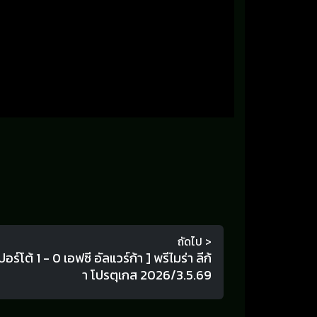
ถัดไป >
์โต้ 1 - 0 เอฟซี อัลแวร์ก้า ] พรีไมร่า ลีก้
า โปรตุเกส 2026/3.5.69