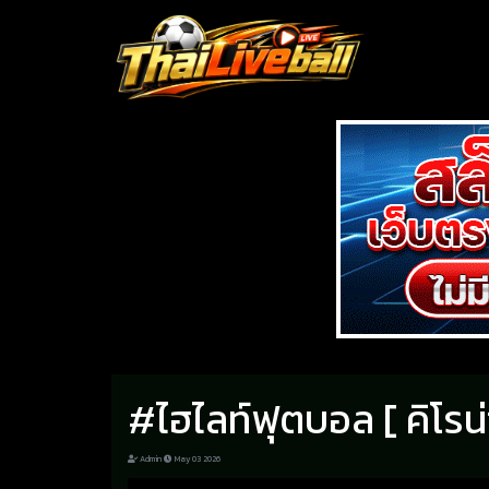
#ไฮไลท์ฟุตบอล [ คิโรน่
Admin
May 03 2026