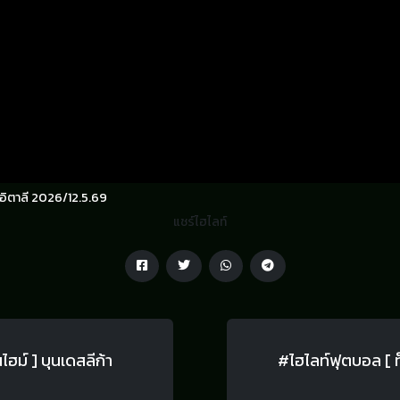
 อิตาลี 2026/12.5.69
แชร์ไฮไลท์
ฮม์ ] บุนเดสลีก้า
#ไฮไลท์ฟุตบอล [ ท็