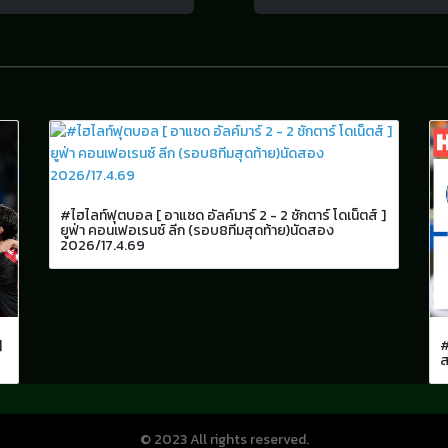
#ไฮไลท์ฟุตบอล [ อาแซด อัลค์มาร์ 2 - 2 ชักตาร์ โดเน็ตส์ ]
ยูฟ่า คอนเฟอเรนซ์ ลีก (รอบ8ทีมสุดท้าย)นัดสอง
2026/17.4.69
]
#
ส
© 2023 All rights reserved.