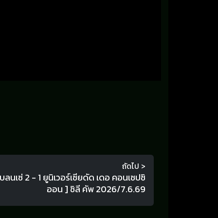
ถัดไป >
ลนเซ่ 2 - 1 ยูนิเวอร์เซียดัด เดอ คอนเซปซิ
ออน ] ชิลี คัพ 2026/7.6.69