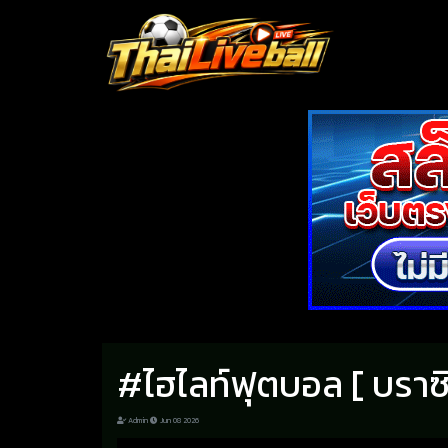
#ไฮไลท์ฟุตบอล [ บราซิล
Admin
Jun 08 2026