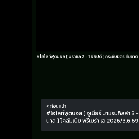
#ไฮไลท์ฟุตบอล [ บราซิล 2 - 1 อียิปต์ ] กระชับมิตร ทีมชา
< ก่อนหน้า
#ไฮไลท์ฟุตบอล [ จูเนียร์ บาแรนคิลล่า 3 
นาล ] โคลัมเบีย พรีเมร่า เอ 2026/3.6.69