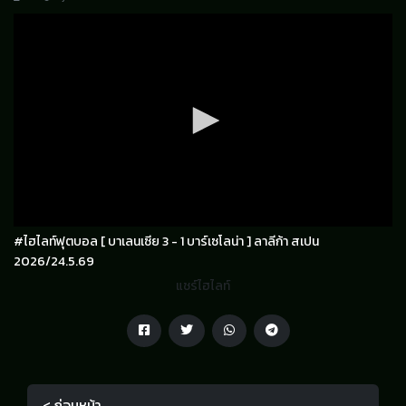
#ไฮไลท์ฟุตบอล [ บาเลนเซีย 3 - 1 บาร์เซโลน่า ] ลาลีก้า สเปน
2026/24.5.69
แชร์ไฮไลท์
< ก่อนหน้า