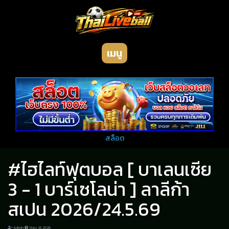
เมนู
สล็อต
#ไฮไลท์ฟุตบอล [ บาเลนเซีย
3 - 1 บาร์เซโลน่า ] ลาลีก้า
สเปน 2026/24.5.69
Admin
May 25 2026