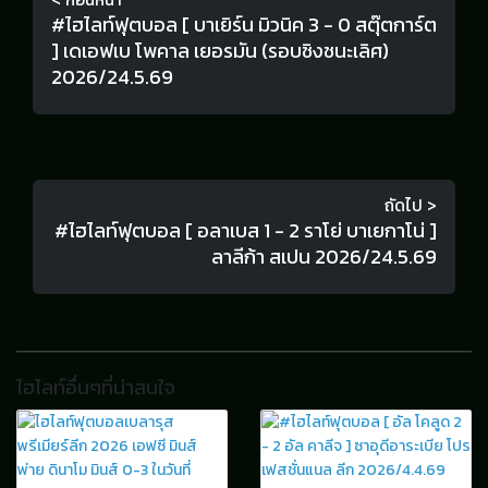
#ไฮไลท์ฟุตบอล [ บาเยิร์น มิวนิค 3 - 0 สตุ๊ตการ์ต
] เดเอฟเบ โพคาล เยอรมัน (รอบชิงชนะเลิศ)
2026/24.5.69
ถัดไป >
#ไฮไลท์ฟุตบอล [ อลาเบส 1 - 2 ราโย่ บาเยกาโน่ ]
ลาลีก้า สเปน 2026/24.5.69
ไฮไลท์อื่นๆที่น่าสนใจ