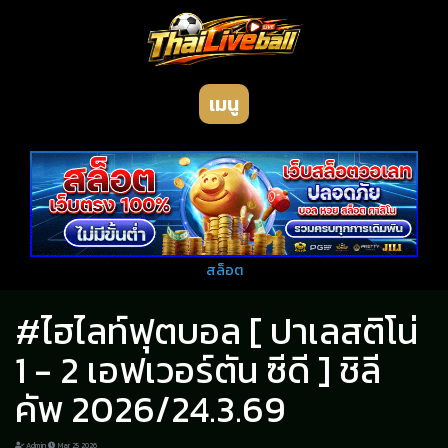
เมนู
สล็อต
#ไฮไลท์ฟุตบอล [ ปาเลสติโน่
1 - 2 เอฟเวอร์ตัน ซีดี ] ชิลี
คัพ 2026/24.3.69
Admin
Mar 25 2026