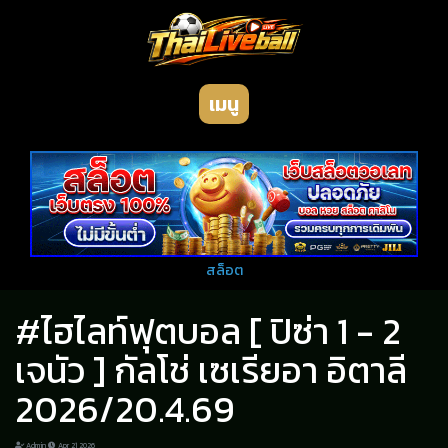
เมนู
สล็อต
#ไฮไลท์ฟุตบอล [ ปิซ่า 1 - 2
เจนัว ] กัลโช่ เซเรียอา อิตาลี
2026/20.4.69
Admin
Apr 21 2026