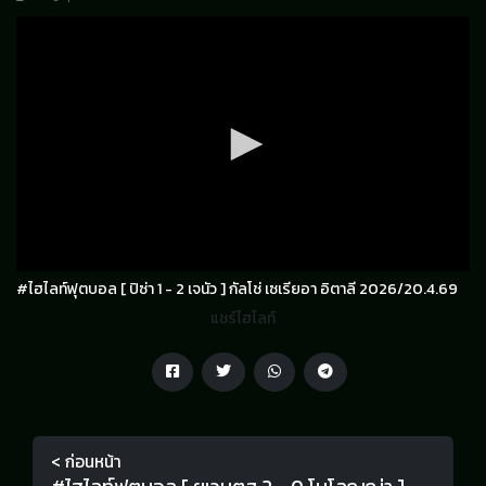
#ไฮไลท์ฟุตบอล [ ปิซ่า 1 - 2 เจนัว ] กัลโช่ เซเรียอา อิตาลี 2026/20.4.69
แชร์ไฮไลท์
< ก่อนหน้า