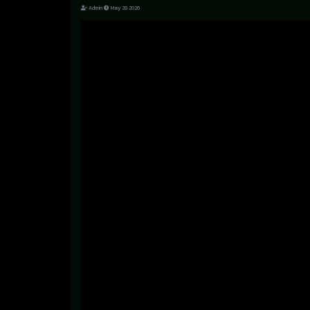
Admin
May 28 2026