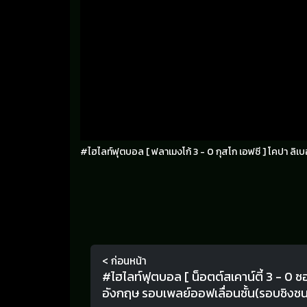
#ไฮไลท์ฟุตบอล [ ฟลาเมงโก้ 3 - 0 กุสโก เอฟซี ] โคปา ล
< ก่อนหน้า
#ไฮไลท์ฟุตบอล [ น็อตต์สเคาน์ตี้ 3 - 0 ซอล
อังกฤษ รอบเพลย์ออฟเลื่อนชั้น(รอบชิงช