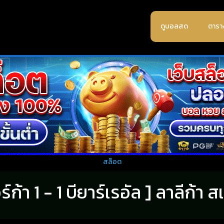
ดูบอลสด
ตารา
สล็อต
ก้า 1 - 1 บียาร์เรอัล ] ลาลีก้า