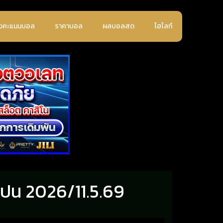
งคะแนนบอล
ราคาบอล
ผลบอลสด
ไฮไลท์
 สเปน 2026/11.5.69