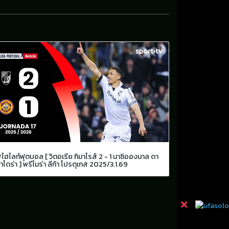
ไฮไลท์ฟุตบอล [ วิตอเรีย กิมาไรส์ 2 - 1 นาซิอองนาล ดา
าไดร่า ] พรีไมร่า ลีก้า โปรตุเกส 2025/3.1.69