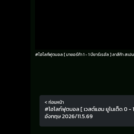
#ไฮไลท์ฟุตบอล [ มายอร์ก้า 1 - 1 บียาร์เรอัล ] ลาลีก้า สเ
< ก่อนหน้า
#ไฮไลท์ฟุตบอล [ เวสต์แฮม ยูไนเต็ด 0 - 1 
อังกฤษ 2026/11.5.69