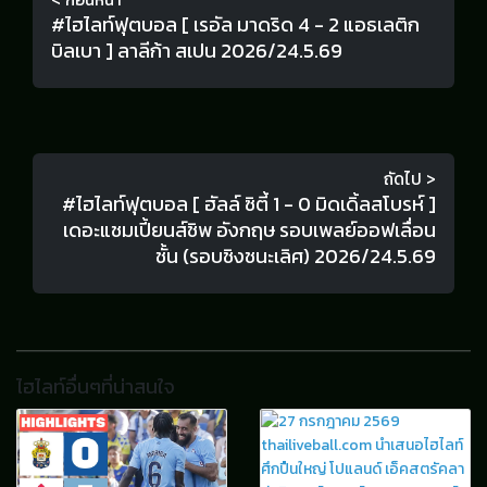
#ไฮไลท์ฟุตบอล [ เรอัล มาดริด 4 - 2 แอธเลติก
บิลเบา ] ลาลีก้า สเปน 2026/24.5.69
ถัดไป >
#ไฮไลท์ฟุตบอล [ ฮัลล์ ซิตี้ 1 - 0 มิดเดิ้ลสโบรห์ ]
เดอะแชมเปี้ยนส์ชิพ อังกฤษ รอบเพลย์ออฟเลื่อน
ชั้น (รอบชิงชนะเลิศ) 2026/24.5.69
ไฮไลท์อื่นๆที่น่าสนใจ