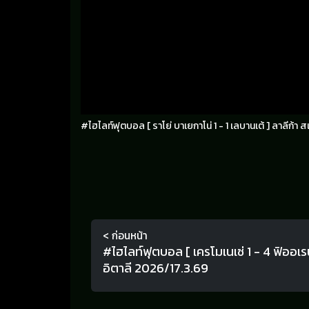
#ไฮไลท์ฟุตบอล [ ราโย่ บาเยกาโน่ 1 - 1 เลบานเต้ ] ลาลีก้า
< ก่อนหน้า
#ไฮไลท์ฟุตบอล [ เครโมเนเซ่ 1 - 4 ฟิออเรนต
อิตาลี 2026/17.3.69