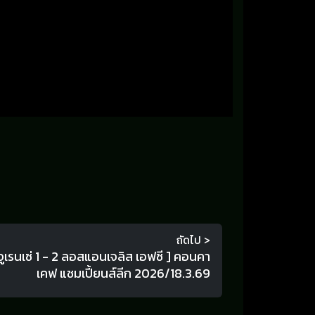
ถัดไป >
ูเรนเซ่ 1 - 2 ลอสแอนเจลิส เอฟซี ] คอนคา
เคฟ แชมเปี้ยนส์ลีก 2026/18.3.69