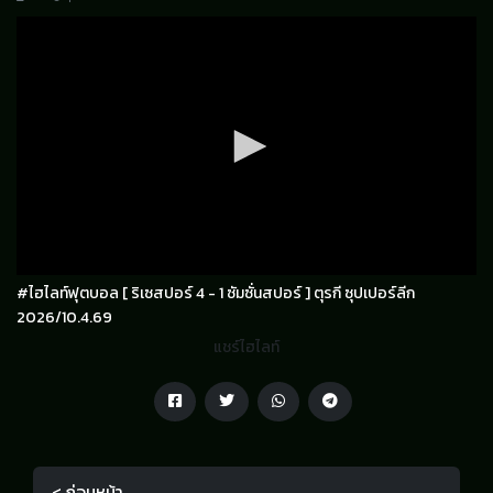
#ไฮไลท์ฟุตบอล [ ริเซสปอร์ 4 - 1 ซัมซั่นสปอร์ ] ตุรกี ซุปเปอร์ลีก
2026/10.4.69
แชร์ไฮไลท์
< ก่อนหน้า