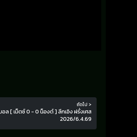
ถัดไป >
ล [ เม็ตซ์ 0 - 0 น็องต์ ] ลีกเอิง ฝรั่งเศส
2026/6.4.69