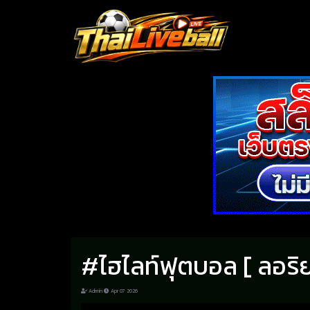
#ไฮไลท์ฟุตบอล [ ลอริยอ
Admin
Apr 07 2026