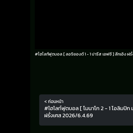
#ไฮไลท์ฟุตบอล [ ลอริยองต์ 1 - 1 ปารีส เอฟซี ] ลีกเอิง ฝ
< ก่อนหน้า
#ไฮไลท์ฟุตบอล [ โมนาโก 2 - 1 โอลิมปิก ม
ฝรั่งเศส 2026/6.4.69