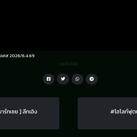
รั่งเศส 2026/6.4.69
แชร์ไฮไลท์
าร์กเซย ] ลีกเอิง
#ไฮไลท์ฟุตบอ