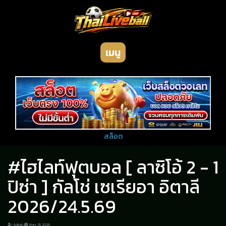
เมนู
สล็อต
#ไฮไลท์ฟุตบอล [ ลาซิโอ้ 2 - 1
ปิซ่า ] กัลโช่ เซเรียอา อิตาลี
2026/24.5.69
Admin
May 25 2026