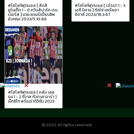
#ไฮไลท์ฟุตบอล [ ลีดส์
#ไฮไลท์ฟุตบอล [ เวโรน่า 1 - 3
ยูไนเต็ด 1 - 0 ควีนส์ปาร์ค เรน
เอซี มิลาน ] กัลโช่ เซเรียอา
เจอร์ส ] เดอะแชมป์เปี้ยนชิพ
อิตาลี 2024/18.3.67
อังกฤษ 2023/5.10.66
#ไฮไลท์ฟุตบอล [ คลับ เลอ
อน 1 - 2 ชีวาส กัวดาลาจาร่า ]
เม็กซิโก พรีเมร่าดิวิชั่น 2023
© 2023 All rights reserved.