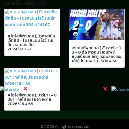
ไฮไลท์อื่นๆที่น่าสนใจ
#ไฮไลท์ฟุตบอล [ นิวคาสเซิล
เจ็ทส์ 3 - 1 บริสแบน โรว์ ] เอ
ลีก ออสเตรเลีย
#ไฮไลท์ฟุตบอล [ อัล ชาร์จาห์
2024/24.1.67
2 - 0 อัล ทาวอน ] เอเอฟซี
แชมเปี้ยนส์ ลีกทู (รอบรองชนะ
เลิศ)นัดสอง 2025/16.4.68
#ไฮไลท์ฟุตบอล [ ปาร์ม่า 1 - 0
ปิซ่า ] กัลโช่ เซเรียอา อิตาลี
2026/26.4.69
© 2023 All rights reserved.