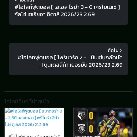
#ไฮไลท์ฟุตบอล [ เอเอส โรม่า 3 - 0 เครโมเนเซ่ ]
กัลโช่ เซเรียอา อิตาลี 2026/23.2.69
ถัดไป >
#ไฮไลท์ฟุตบอล [ ไฟร์บวร์ก 2 - 1 มึนเช่นกลัดบัค
] บุนเดสลีก้า เยอรมัน 2026/23.2.69
ไฮไลท์อื่นๆที่น่าสนใจ
#ไฮไลท์ฟุตบอล [ อมาดอร่า 0