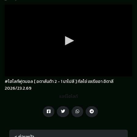
#ไฮไลท์ฟุตบอล [ อตาลันต้า 2 - 1 นาโปลี ] กัลโช่ เซเรียอา อิตาลี
2026/23.2.69
แชร์ไฮไลท์
< ก่อนหน้า