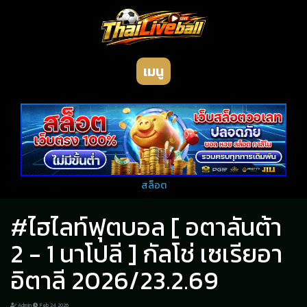
เมนู
สล็อต
#ไฮไลท์ฟุตบอล [ อตาลันต้า
2 - 1 นาโปลี ] กัลโช่ เซเรียอา
อิตาลี 2026/23.2.69
Admin
Feb 24 2026