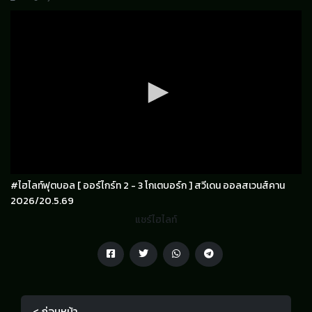
#ไฮไลท์ฟุตบอล [ ออร์ไกร์ท 2 - 3 โกเตบอร์ก ] สวีเดน ออลสเวนส์คาน
2026/20.5.69
แชร์ไฮไลท์
< ก่อนหน้า