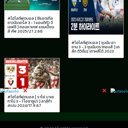
#ไฮไลท์ฟุตบอล [ ซีแอตเทิ่ล
ซาวน์เดอร์ส 3 - 1 แอนติกัว จี
เอฟซี ] คอนคาเคฟ แชมเปี้ยน
ส์ คัพ 2025/27.2.68
#ไฮไลท์ฟุตบอล [ ชุงนัม อา
ซาน 3 - 3 ชุนนัมดรากอนส์ ] เค
ลีก ดิวิชั่น2 เกาหลีใต้ 2023
#ไฮไลท์ฟุตบอล [ ราโย่ บาเย
กาโน่ 3 - 1 โอซาซูน่า ] ลาลีก้า
สเปน 2024/17.9.67