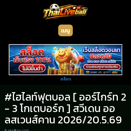
เมนู
สล็อต
#ไฮไลท์ฟุตบอล [ ออร์ไกร์ท 2
- 3 โกเตบอร์ก ] สวีเดน ออ
ลสเวนส์คาน 2026/20.5.69
Admin
May 21 2026