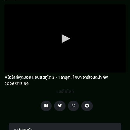
#ไฮไลท์ฟุตบอล [ อินสติทูโต 2 - 1 ลานุส ] โคปา อาร์เจนติน่า คัพ
2026/31.5.69
แชร์ไฮไลท์
< ก่อนหน้า