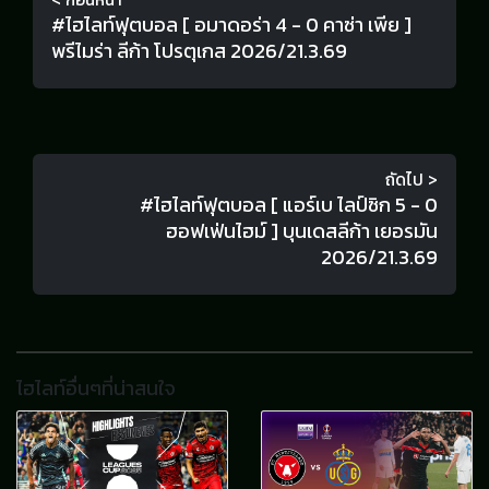
#ไฮไลท์ฟุตบอล [ อมาดอร่า 4 - 0 คาซ่า เพีย ]
พรีไมร่า ลีก้า โปรตุเกส 2026/21.3.69
ถัดไป >
#ไฮไลท์ฟุตบอล [ แอร์เบ ไลป์ซิก 5 - 0
ฮอฟเฟ่นไฮม์ ] บุนเดสลีก้า เยอรมัน
2026/21.3.69
ไฮไลท์อื่นๆที่น่าสนใจ