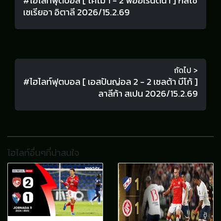
#ไฮไลท์ฟุตบอล [ โคโม่ 1 - 2 ฟิออเรนติน่า ] กัลโช่
เซเรียอา อิตาลี 2026/15.2.69
ถัดไป >
#ไฮไลท์ฟุตบอล [ เอสปันญ่อล 2 - 2 เซลต้า บีโก้ ]
ลาลีก้า สเปน 2026/15.2.69
ไฮไลท์อื่นๆที่น่าสนใจ