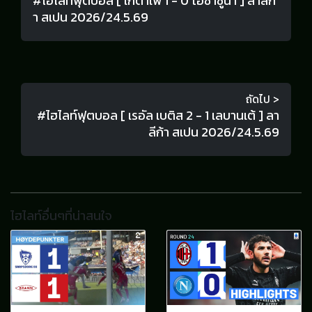
#ไฮไลท์ฟุตบอล [ เกตาเฟ่ 1 - 0 โอซาซูน่า ] ลาลีก้
า สเปน 2026/24.5.69
ถัดไป >
#ไฮไลท์ฟุตบอล [ เรอัล เบติส 2 - 1 เลบานเต้ ] ลา
ลีก้า สเปน 2026/24.5.69
ไฮไลท์อื่นๆที่น่าสนใจ