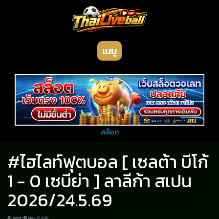
เมนู
สล็อต
#ไฮไลท์ฟุตบอล [ เซลต้า บีโก้
1 - 0 เซบีย่า ] ลาลีก้า สเปน
2026/24.5.69
Admin
May 25 2026