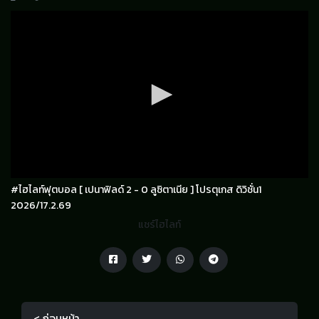
#ไฮไลท์ฟุตบอล [ เปนาฟิลด์ 2 - 0 ลูซิตาเนีย ] โปรตุเกส ดิวิชั่น1
2026/17.2.69
แชร์ไฮไลท์
< ก่อนหน้า