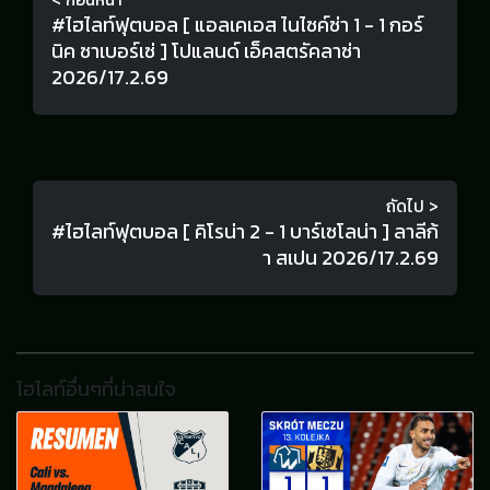
#ไฮไลท์ฟุตบอล [ แอลเคเอส ไนไซค์ซ่า 1 - 1 กอร์
นิค ซาเบอร์เซ่ ] โปแลนด์ เอ็คสตรัคลาซ่า
2026/17.2.69
ถัดไป >
#ไฮไลท์ฟุตบอล [ คิโรน่า 2 - 1 บาร์เซโลน่า ] ลาลีก้
า สเปน 2026/17.2.69
ไฮไลท์อื่นๆที่น่าสนใจ