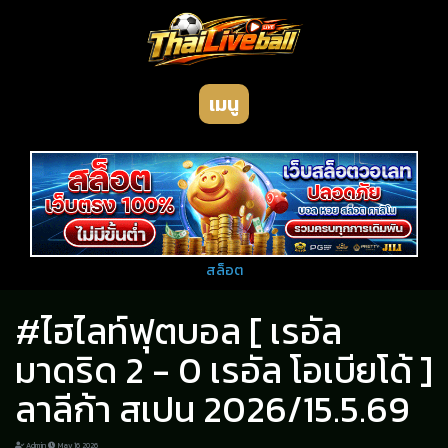
เมนู
สล็อต
#ไฮไลท์ฟุตบอล [ เรอัล
มาดริด 2 - 0 เรอัล โอเบียโด้ ]
ลาลีก้า สเปน 2026/15.5.69
Admin
May 16 2026