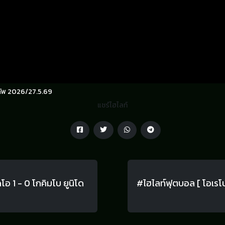
์ คัพ 2026/27.5.69
แชร์ไฮไลท์
อ 1 - 0 โกคิมโบ ยูนิโด
#ไฮไลท์ฟุตบอล [ โอเรโบร 