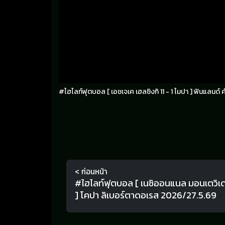
#ไฮไลท์ฟุตบอล [ เอชเจเค เฮลซิงกิ 11 - 1 ไมปา ] ฟินแลนด
< ก่อนหน้า
#ไฮไลท์ฟุตบอล [ เนซิออนแนล มอนเตวิเดโ
] โคปา ลิเบอร์ตาดอเรส 2026/27.5.69