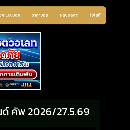
งคะแนนบอล
ราคาบอล
ผลบอลสด
ไฮไลท์
ลนด์ คัพ 2026/27.5.69