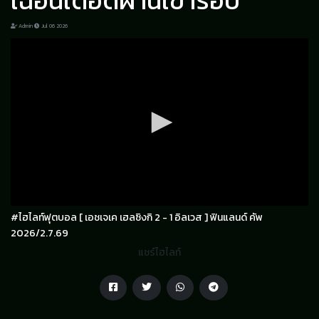
เฉือนเดือดผ่านเข้ารอบ
Admin
Jul 06 2026
#ไฮไลท์ฟุตบอล [ เอชเจเค เฮลซิงกิ 2 - 1 อิลเวส ] ฟินแลนด์ คัพ
2026/2.7.69
แชร์ไฮไลท์