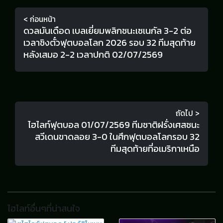
< ก่อนหน้า
ดวลมันเดือด เบลเยี่ยมพลิกชนะเซเนกัล 3-2 ต่อ
เวลาชิงตั๋วฟุตบอลโลก 2026 รอบ 32 ทีมสุดท้าย
หลังเสมอ 2-2 เวลาปกติ 02/07/2569
ถัดไป >
ไฮไลท์ฟุตบอล 01/07/2569 ทีมชาติฝรั่งเศสชนะ
สวีเดนขาดลอย 3-0 ในศึกฟุตบอลโลกรอบ 32
ทีมสุดท้ายที่อเมริกาเหนือ
ไฮไลท์อื่นๆที่น่าสนใจ