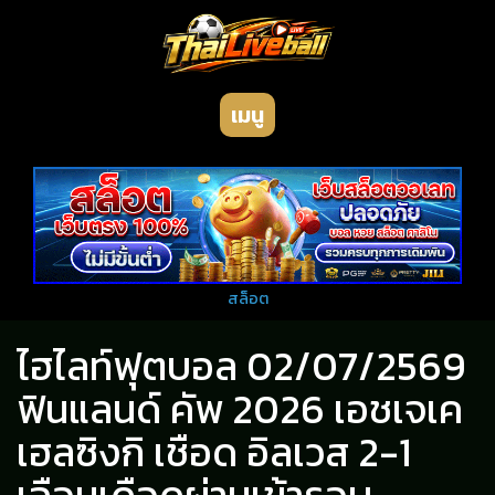
เมนู
สล็อต
ไฮไลท์ฟุตบอล 02/07/2569
ฟินแลนด์ คัพ 2026 เอชเจเค
เฮลซิงกิ เชือด อิลเวส 2-1