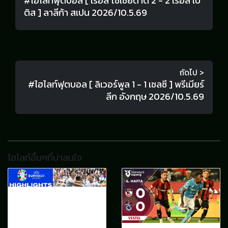
#ไฮไลท์ฟุตบอล [ เรอัล โซเซียดาด 2 - 2 เรอัล เบ
ติส ] ลาลีก้า สเปน 2026/10.5.69
ถัดไป >
#ไฮไลท์ฟุตบอล [ ลิเวอร์พูล 1 - 1 เชลซี ] พรีเมียร์
ลีก อังกฤษ 2026/10.5.69
ไฮไลท์อื่นๆที่น่าสนใจ