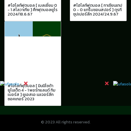
#ไฮไลท์ฟุตบอล [ เบลเยี่ยม 0
#ไฮไลท์ฟุตบอล [ กาเซียนเทป
- 1 สโลวาเกีย ] ศึกฟุตบอลยูโร
0 - 0 แทร็บซอนสปอร์ ] ตุรกี
2024/18.6.67
ซุปเปอร์ลีก 2024/24.9.67
#ไฮไลท์ฟุตบอล [ มินนิโซต้า
ยูไนเต็ด 4 - 1 พอร์ทแลนด์ ทิม
เบอร์ส ] ยูเอสเอ เมเจอร์ลีก
ซอคเกอร์ 2023
© 2023 All rights reserved.