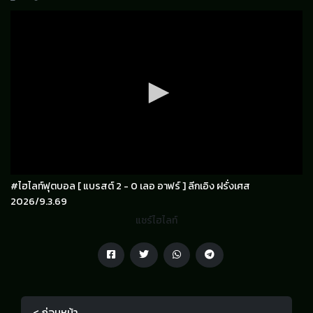
#ไฮไลท์ฟุตบอล [ แบรสต์ 2 - 0 เลอ อาฟร์ ] ลีกเอิง ฝรั่งเศส
2026/9.3.69
แชร์ไฮไลท์
< ก่อนหน้า