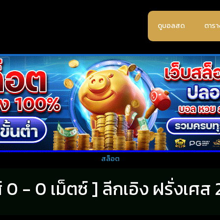
ดูบอลสด
ตารา
สล็อต
0 - 0 เม็ตซ์ ] ลีกเอิง ฝรั่งเศ