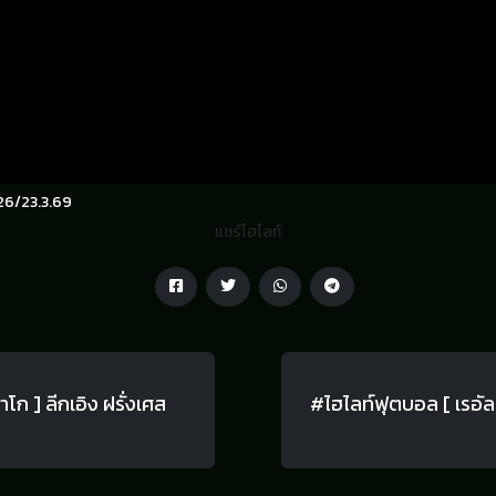
026/23.3.69
แชร์ไฮไลท์
โก ] ลีกเอิง ฝรั่งเศส
#ไฮไลท์ฟุตบอล [ เรอัล 