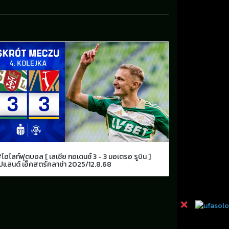
ไฮไลท์ฟุตบอล [ เลเชีย กอเดนซ์ 3 - 3 มอเตรอ รูบิน ]
ปแลนด์ เอ็คสตรัคลาซ่า 2025/12.8.68