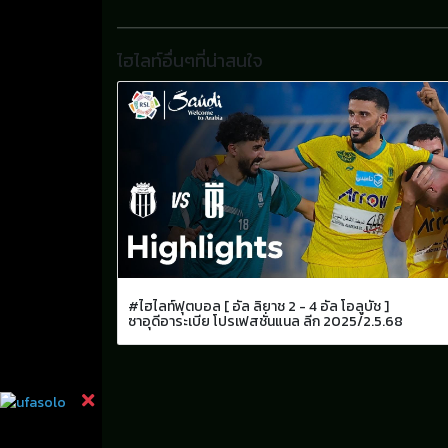
ไฮไลท์อื่นๆที่น่าสนใจ
#ไฮไลท์ฟุตบอล [ อัล ลิยาช 2 - 4 อัล โอลูบัช ]
ซาอุดีอาระเบีย โปรเฟสชั่นแนล ลีก 2025/2.5.68