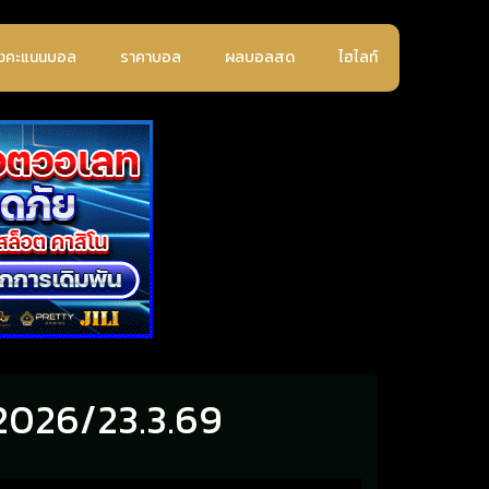
งคะแนนบอล
ราคาบอล
ผลบอลสด
ไฮไลท์
ส 2026/23.3.69