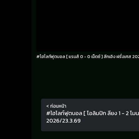
#ไฮไลท์ฟุตบอล [ แรนส์ 0 - 0 เม็ตซ์ ] ลีกเอิง ฝรั่งเศส 2
< ก่อนหน้า
#ไฮไลท์ฟุตบอล [ โอลิมปิก ลียง 1 - 2 โมนา
2026/23.3.69