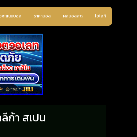
งคะแนนบอล
ราคาบอล
ผลบอลสด
ไฮไลท์
าลีก้า สเปน