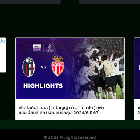
#ไฮไลท์ฟุตบอล [ โบโลญญ่า 0 - 1 โมนาโก ] ยูฟ่า
#
แชมเปี้ยนส์ ลีก (รอบแบ่งกลุ่ม) 2024/6.11.67
2
© 2023 All rights reserved.