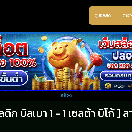
ดูบอลสด
ตารา
สล็อต
ก บิลเบา 1 - 1 เซลต้า บีโก้ ] ล