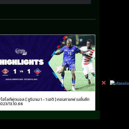
ไฮไลท์ฟุตบอล [ ซูรินาเม 1 - 1 เฮติ ] คอนคาเคฟ เนชั่นลีก
023/13.10.66