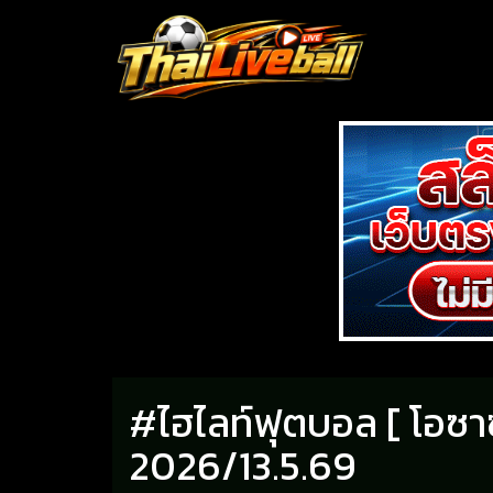
#ไฮไลท์ฟุตบอล [ โอซาซู
2026/13.5.69