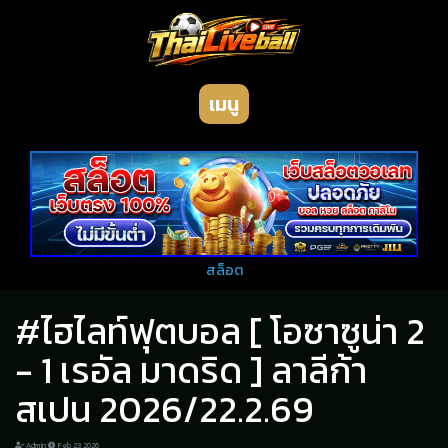
เมนู
สล็อต
#ไฮไลท์ฟุตบอล [ โอซาซูน่า 2
- 1 เรอัล มาดริด ] ลาลีก้า
สเปน 2026/22.2.69
Admin
Feb 23 2026