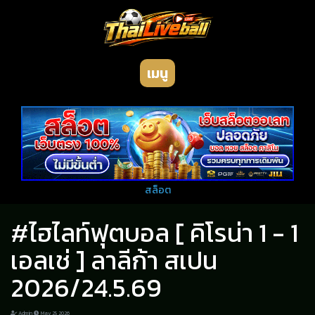
เมนู
สล็อต
#ไฮไลท์ฟุตบอล [ คิโรน่า 1 - 1
เอลเช่ ] ลาลีก้า สเปน
2026/24.5.69
Admin
May 25 2026