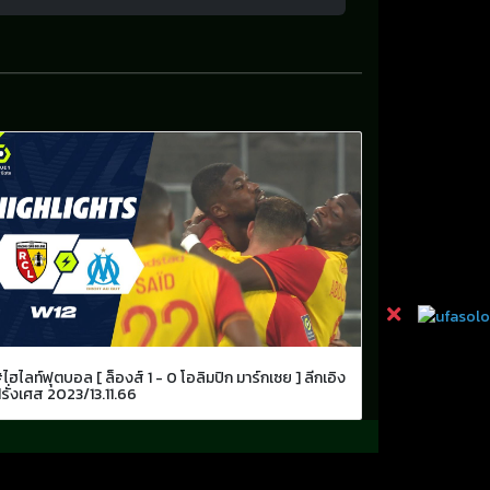
ไฮไลท์ฟุตบอล [ ล็องส์ 1 - 0 โอลิมปิก มาร์กเซย ] ลีกเอิง
รั่งเศส 2023/13.11.66