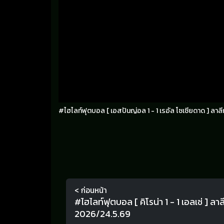
#ไฮไลท์ฟุตบอล [ เอสปันญ่อล 1 - 1 เรอัล โซเซียดาด ] ลา
< ก่อนหน้า
#ไฮไลท์ฟุตบอล [ คิโรน่า 1 - 1 เอลเช่ ] ลาล
2026/24.5.69