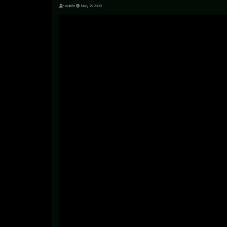
Admin
May 25 2026