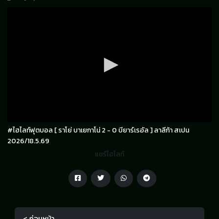
#ไฮไลท์ฟุตบอล [ ราโย่ บาเยกาโน่ 2 - 0 บียาร์เรอัล ] ลาลีก้า สเปน
2026/18.5.69
แชร์ไฮไลท์
< ก่อนหน้า