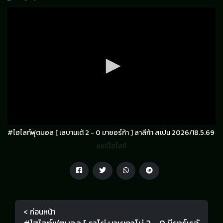
#ไฮไลท์ฟุตบอล [ เลบานเต้ 2 - 0 มายอร์ก้า ] ลาลีก้า สเปน 2026/18.5.69
แชร์ไฮไลท์
< ก่อนหน้า