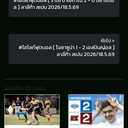
#ไฮไลท์ฟุตบอล [ ราโย่ บาเยกาโน่ 2 - 0 บียาร์เรอั
ล ] ลาลีก้า สเปน 2026/18.5.69
ถัดไป >
#ไฮไลท์ฟุตบอล [ โอซาซูน่า 1 - 2 เอสปันญ่อล ]
ลาลีก้า สเปน 2026/18.5.69
ไฮไลท์อื่นๆที่น่าสนใจ