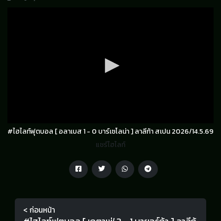
#ไฮไลท์ฟุตบอล [ อลาเบส 1 - 0 บาร์เซโลน่า ] ลาลีก้า สเปน 2026/14.5.69
แชร์ไฮไลท์
< ก่อนหน้า