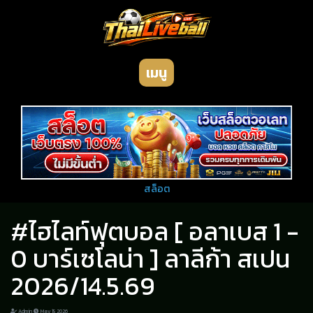
เมนู
สล็อต
#ไฮไลท์ฟุตบอล [ อลาเบส 1 -
0 บาร์เซโลน่า ] ลาลีก้า สเปน
2026/14.5.69
Admin
May 15 2026