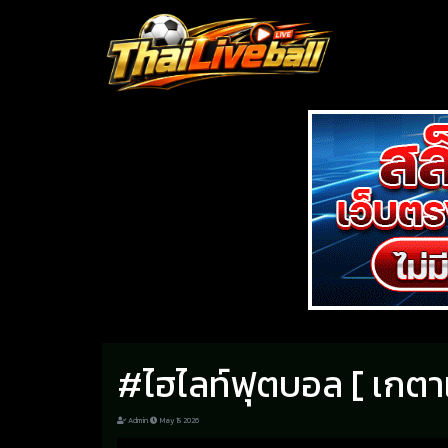
#ไฮไลท์ฟุตบอล [ เกตาเฟ
Admin
May 15 2026