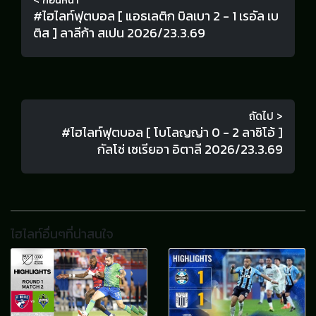
#ไฮไลท์ฟุตบอล [ แอธเลติก บิลเบา 2 - 1 เรอัล เบ
ติส ] ลาลีก้า สเปน 2026/23.3.69
ถัดไป >
#ไฮไลท์ฟุตบอล [ โบโลญญ่า 0 - 2 ลาซิโอ้ ]
กัลโช่ เซเรียอา อิตาลี 2026/23.3.69
ไฮไลท์อื่นๆที่น่าสนใจ