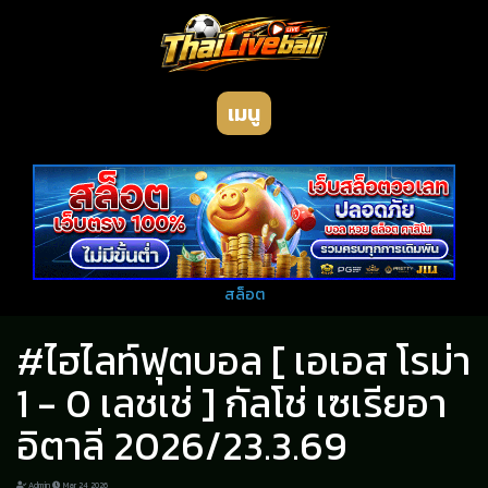
เมนู
สล็อต
#ไฮไลท์ฟุตบอล [ เอเอส โรม่า
1 - 0 เลชเช่ ] กัลโช่ เซเรียอา
อิตาลี 2026/23.3.69
Admin
Mar 24 2026