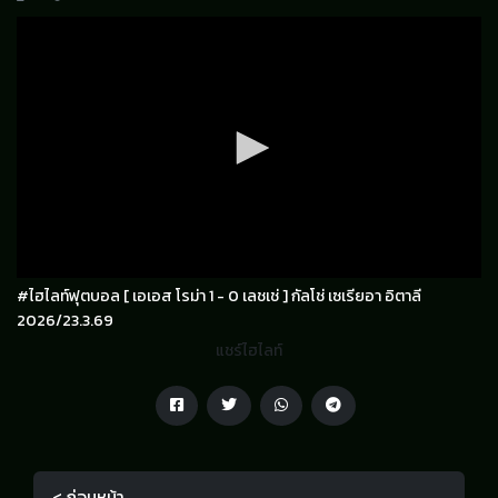
#ไฮไลท์ฟุตบอล [ เอเอส โรม่า 1 - 0 เลชเช่ ] กัลโช่ เซเรียอา อิตาลี
2026/23.3.69
แชร์ไฮไลท์
< ก่อนหน้า